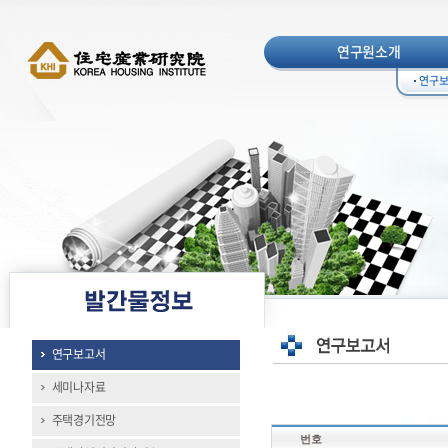
연구원소개
연구
연구보고서
세미나자료
주택경기전망
번호