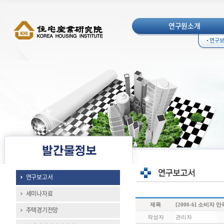
연구원소개
연구
연구보고서
세미나자료
제목
[2000-6] 소비
주택경기전망
작성자
관리자