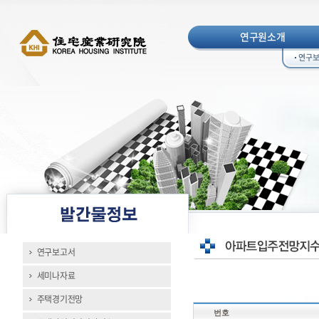
연구원소개
연구
연구보고서
세미나자료
주택경기전망
번호