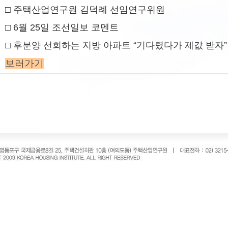
□ 주택산업연구원 김덕례 선임연구위원
□ 6월 25일 조선일보 코멘트
□
후분양 선회하는 지방 아파트 “기다렸다가 제값 받자”
보러가기