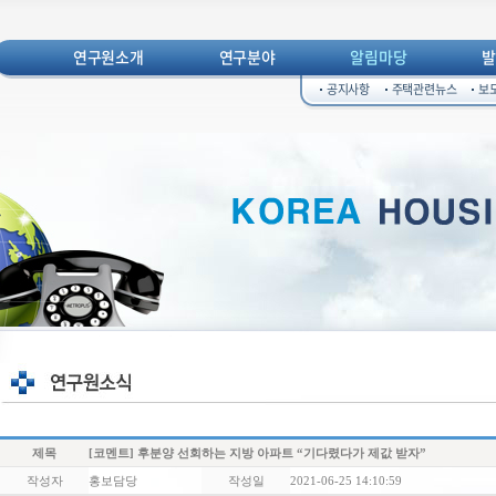
연구원소개
연구분야
알림마당
공지사항
주택관련뉴스
보
제목
[코멘트] 후분양 선회하는 지방 아파트 “기다렸다가 제값 받자”
작성자
홍보담당
작성일
2021-06-25 14:10:59