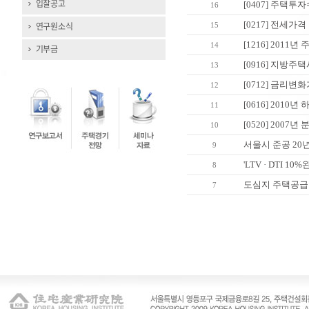
입찰공고
[0407] 주택
16
[0217] 전세가
연구원소식
15
[1216] 2011
14
기부금
[0916] 지방주
13
[0712] 금리변
12
[0616] 2010
11
[0520] 2007
10
서울시 준공 20년
9
'LTV · DTI 
8
도심지 주택공급 
7