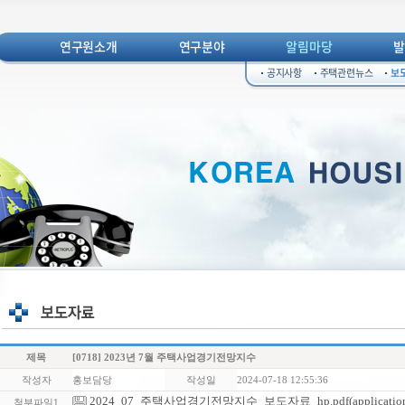
연구원소개
연구분야
알림마당
공지사항
주택관련뉴스
보
제목
[0718] 2023년 7월 주택사업경기전망지수
작성자
홍보담당
작성일
2024-07-18 12:55:36
2024_07_주택사업경기전망지수_보도자료_hp.pdf(application/pd
첨부파일1