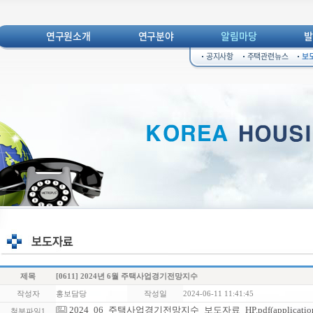
연구원소개
연구분야
알림마당
공지사항
주택관련뉴스
보
제목
[0611] 2024년 6월 주택사업경기전망지수
작성자
홍보담당
작성일
2024-06-11 11:41:45
2024_06_주택사업경기전망지수_보도자료_HP.pdf(application/pd
첨부파일1