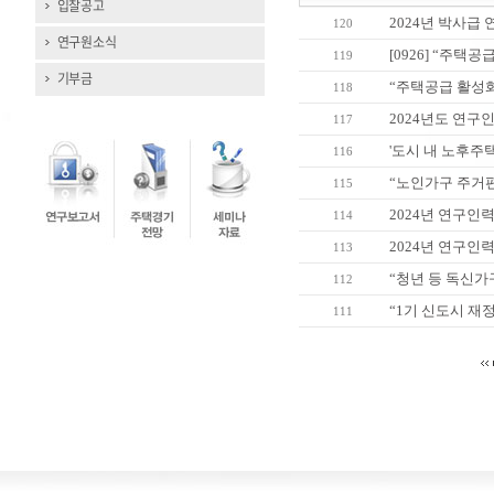
입찰공고
2024년 박사급
120
연구원소식
[0926] “주택
119
기부금
“주택공급 활성화
118
2024년도 연구
117
'도시 내 노후주
116
“노인가구 주거편
115
2024년 연구인
114
2024년 연구인
113
“청년 등 독신가
112
“1기 신도시 재정
111