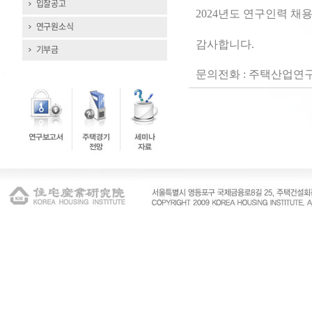
입찰공고
2024
년도 연구인력 채용
연구원소식
감사합니다
.
기부금
문의전화
:
주택산업연