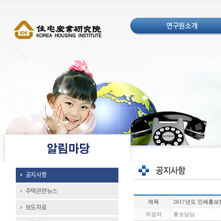
연구원소개
공지사항
주택관련뉴스
제목
2017년도 인쇄홍
보도자료
작성자
홍보담당