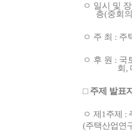
ㅇ
일시 및 
층
(
중회
ㅇ
주 최
:
주
ㅇ
후 원
:
국
회
,
□
주제 발표
ㅇ
제
1
주제
:
(
주택산업연구