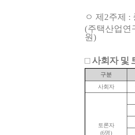
ㅇ
제
2
주제
:
(
주택산업연
원
)
□
사회자 및
구분
사회자
토론자
(6
명
)