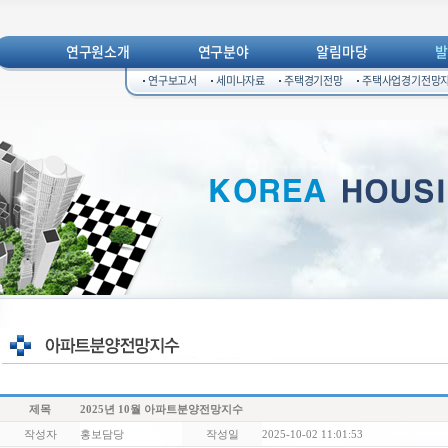
연구원소개
연구분야
알림마당
연구보고서
세미나자료
주택경기전망
주택사업경기전망
제목
2025년 10월 아파트분양전망지수
작성자
홍보담당
작성일
2025-10-02 11:01:53