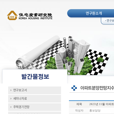
연구원소개
연구
연구보고서
세미나자료
제목
2023년 11월 아
주택경기전망
작성자
홍보담당