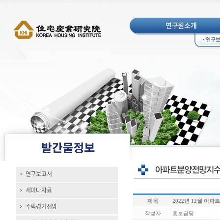
연구원소개
연구
연구보고서
세미나자료
제목
2022년 12월 아
주택경기전망
작성자
홍보담당