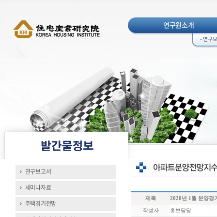
연구원소개
연구
연구보고서
세미나자료
제목
2020년 1월 분양
주택경기전망
작성자
홍보담당