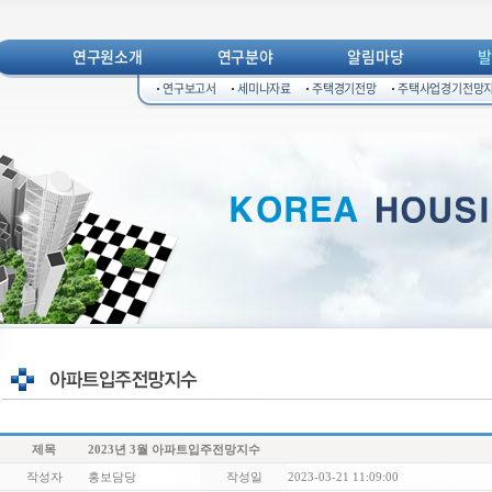
연구원소개
연구분야
알림마당
연구보고서
세미나자료
주택경기전망
주택사업경기전망
제목
2023년 3월 아파트입주전망지수
작성자
홍보담당
작성일
2023-03-21 11:09:00