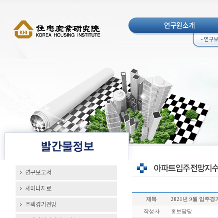
연구원소개
연구
연구보고서
세미나자료
제목
2021년 9월 입주
주택경기전망
작성자
홍보담당