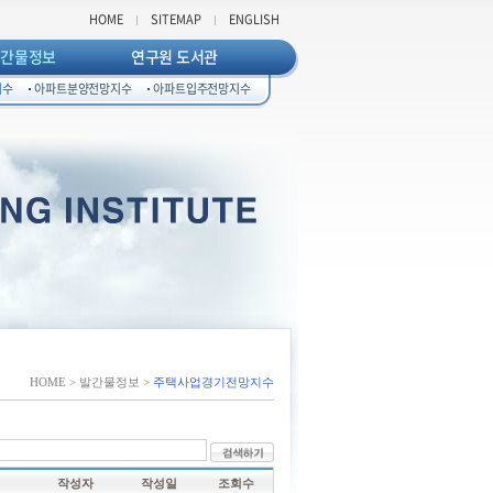
HOME
SITEMAP
ENGLISH
발간물정보
연구원 도서관
지수
아파트분양전망지수
아파트입주전망지수
HOME > 발간물정보 >
주택사업경기전망지수
작성자
작성일
조회수