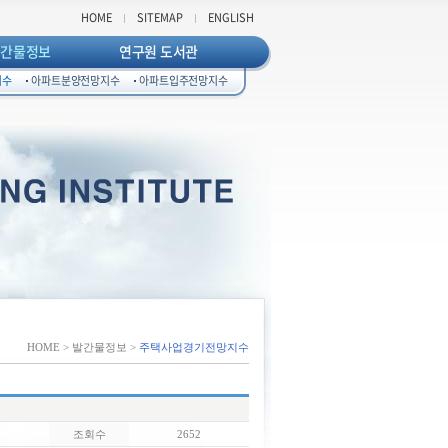
HOME
SITEMAP
ENGLISH
발간물정보
연구원 도서관
지수
아파트분양전망지수
아파트입주전망지수
HOME > 발간물정보 >
주택사업경기전망지수
조회수
2652