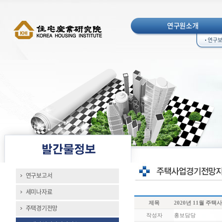
연구원소개
연구
연구보고서
세미나자료
제목
2020년 11월 주
주택경기전망
작성자
홍보담당