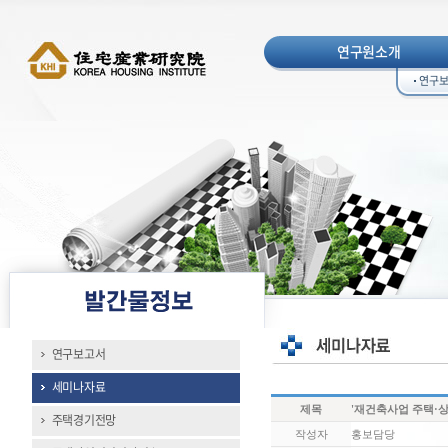
연구원소개
연구
연구보고서
세미나자료
제목
'재건축사업 주택·상
주택경기전망
작성자
홍보담당