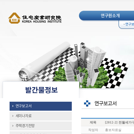
연구원소개
연구
연구보고서
세미나자료
제목
[2012-2] 전월
주택경기전망
작성자
홍보자료실